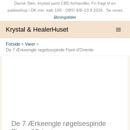
Gå
Dansk Sten, krystal samt CBD forhandler. Fri fragt til en
til
pakkeshop i DK min. køb 199,- OBS! 8/8–23.8 2026. Se vores
indholdet
åbningstider
Krystal & HealerHuset
Forside
Varer
De 7 Ærkeengle røgelsespinde Fiore d’Oriente
De
7
Ærkeengle
røgelsespinde
Fiore
d'Oriente
antal
De 7 Ærkeengle røgelsespinde