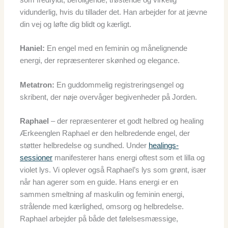
som fredfyldt, beroligende, trøstende og virkelig
vidunderlig, hvis du tillader det. Han arbejder for at jævne
din vej og løfte dig blidt og kærligt.
Haniel:
En engel med en feminin og månelignende
energi, der repræsenterer skønhed og elegance.
Metatron:
En guddommelig registreringsengel og
skribent, der nøje overvåger begivenheder på Jorden.
Raphael
– der repræsenterer et godt helbred og healing
Ærkeenglen Raphael er den helbredende engel, der
støtter helbredelse og sundhed. Under
healings-
sessioner
manifesterer hans energi oftest som et lilla og
violet lys. Vi oplever også Raphael’s lys som grønt, især
når han agerer som en guide. Hans energi er en
sammen smeltning af maskulin og feminin energi,
strålende med kærlighed, omsorg og helbredelse.
Raphael arbejder på både det følelsesmæssige,