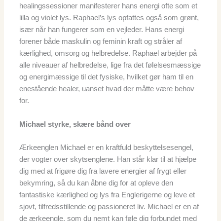
healingssessioner manifesterer hans energi ofte som et
lilla og violet lys. Raphael’s lys opfattes også som grønt,
især når han fungerer som en vejleder. Hans energi
forener både maskulin og feminin kraft og stråler af
kærlighed, omsorg og helbredelse. Raphael arbejder på
alle niveauer af helbredelse, lige fra det følelsesmæssige
og energimæssige til det fysiske, hvilket gør ham til en
enestående healer, uanset hvad der måtte være behov
for.
Michael styrke, skære bånd over
Ærkeenglen Michael er en kraftfuld beskyttelsesengel,
der vogter over skytsenglene. Han står klar til at hjælpe
dig med at frigøre dig fra lavere energier af frygt eller
bekymring, så du kan åbne dig for at opleve den
fantastiske kærlighed og lys fra Englerigerne og leve et
sjovt, tilfredsstillende og passioneret liv. Michael er en af
de ærkeengle, som du nemt kan føle dig forbundet med