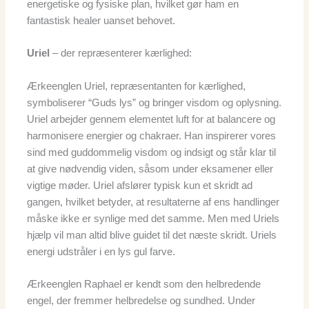
energetiske og fysiske plan, hvilket gør ham en
fantastisk healer uanset behovet.
Uriel
– der repræsenterer kærlighed:
Ærkeenglen Uriel, repræsentanten for kærlighed,
symboliserer “Guds lys” og bringer visdom og oplysning.
Uriel arbejder gennem elementet luft for at balancere og
harmonisere energier og chakraer. Han inspirerer vores
sind med guddommelig visdom og indsigt og står klar til
at give nødvendig viden, såsom under eksamener eller
vigtige møder. Uriel afslører typisk kun et skridt ad
gangen, hvilket betyder, at resultaterne af ens handlinger
måske ikke er synlige med det samme. Men med Uriels
hjælp vil man altid blive guidet til det næste skridt. Uriels
energi udstråler i en lys gul farve.
Ærkeenglen Raphael er kendt som den helbredende
engel, der fremmer helbredelse og sundhed. Under