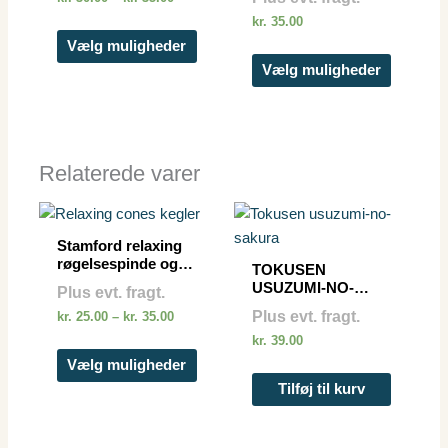
kan
kan
kr.
35.00
vælges
vælges
Vælg muligheder
på
på
Vælg muligheder
varesiden
vareside
Relaterede varer
Prisinterval:
Dette
kr. 25.00
vare
til
Stamford relaxing
kr. 35.00
har
røgelsespinde og
TOKUSEN
cones
flere
USUZUMI-NO-
Plus evt. fragt.
SAKURA
varianter.
Plus evt. fragt.
kr.
25.00
–
kr.
35.00
Mulighederne
kr.
39.00
kan
Vælg muligheder
vælges
Tilføj til kurv
på
varesiden