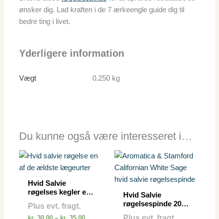
ønsker dig. Lad kraften i de 7 ærkeengle guide dig til
bedre ting i livet.
Yderligere information
Vægt
0.250 kg
Du kunne også være interesseret i…
Prisinterval:
Dette
Dette
kr. 30.00
vare
vare
til
kr. 35.00
har
har
Hvid Salvie
flere
flere
røgelses kegler en
Hvid Salvie
af de ældste
varianter.
varianter
røgelsespinde 20
Plus evt. fragt.
lægeurter
stk.
Mulighederne
Mulighe
Plus evt. fragt.
kr.
30.00
–
kr.
35.00