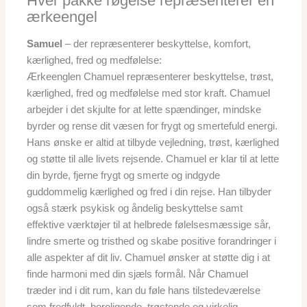
Hver pakke røgelse repræsenterer en
ærkeengel
Samuel
– der repræsenterer beskyttelse, komfort,
kærlighed, fred og medfølelse:
Ærkeenglen Chamuel repræsenterer beskyttelse, trøst,
kærlighed, fred og medfølelse med stor kraft. Chamuel
arbejder i det skjulte for at lette spændinger, mindske
byrder og rense dit væsen for frygt og smertefuld energi.
Hans ønske er altid at tilbyde vejledning, trøst, kærlighed
og støtte til alle livets rejsende. Chamuel er klar til at lette
din byrde, fjerne frygt og smerte og indgyde
guddommelig kærlighed og fred i din rejse. Han tilbyder
også stærk psykisk og åndelig beskyttelse samt
effektive værktøjer til at helbrede følelsesmæssige sår,
lindre smerte og tristhed og skabe positive forandringer i
alle aspekter af dit liv. Chamuel ønsker at støtte dig i at
finde harmoni med din sjæls formål. Når Chamuel
træder ind i dit rum, kan du føle hans tilstedeværelse