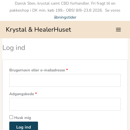
Gå
Dansk Sten, krystal samt CBD forhandler. Fri fragt til en
Påkrævet
Påkrævet
Påkrævet
Påkrævet
til
pakkeshop i DK min. køb 199,- OBS! 8/8–23.8 2026. Se vores
indholdet
åbningstider
Krystal & HealerHuset
Log ind
Brugernavn eller e-mailadresse
*
Adgangskode
*
Husk mig
Log ind