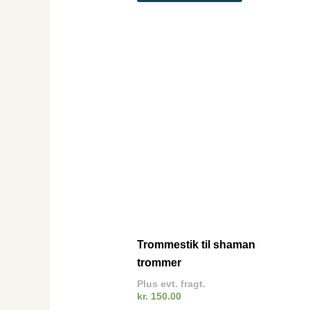
Trommestik til shaman
trommer
Plus evt. fragt.
kr.
150.00