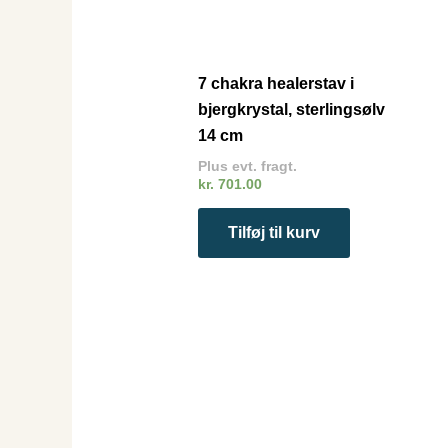
7 chakra healerstav i
bjergkrystal, sterlingsølv
14 cm
Plus evt. fragt.
kr.
701.00
Tilføj til kurv