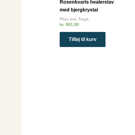
Rosenkvarts healerstav
med bjergkrystal
Plus evt. fragt.
kr.
901.00
Tilføj til kurv