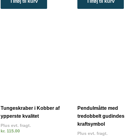
Tilføj til kurv
Tilføj til kurv
Tungeskraber i Kobber af
Pendulmåtte med
ypperste kvalitet
tredobbelt gudindes
kraftsymbol
Plus evt. fragt.
kr.
115.00
Plus evt. fragt.