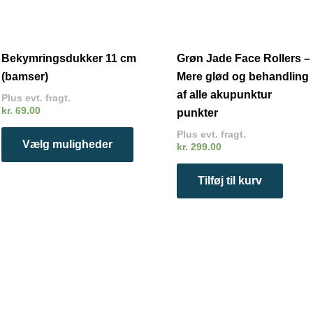
vælges
på
varesiden
Bekymringsdukker 11 cm
Grøn Jade Face Rollers –
(bamser)
Mere glød og behandling
af alle akupunktur
Plus evt. fragt.
kr.
69.00
punkter
Plus evt. fragt.
Vælg muligheder
kr.
299.00
Tilføj til kurv