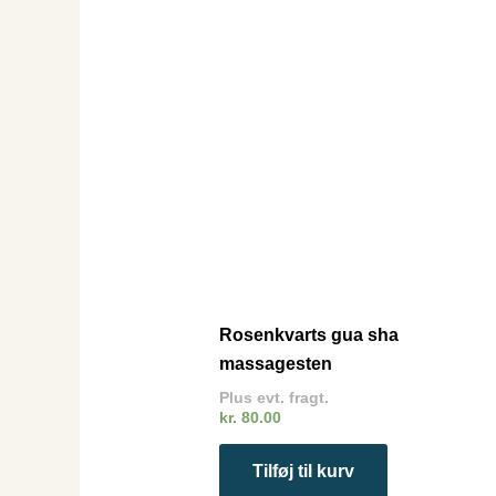
Rosenkvarts gua sha
massagesten
Plus evt. fragt.
kr.
80.00
Tilføj til kurv