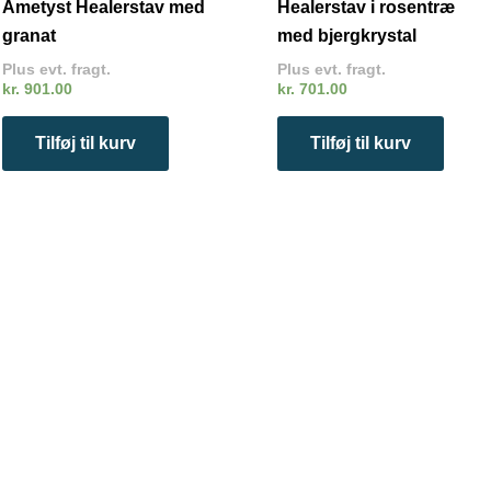
Ametyst Healerstav med
Healerstav i rosentræ
granat
med bjergkrystal
Plus evt. fragt.
Plus evt. fragt.
kr.
901.00
kr.
701.00
Tilføj til kurv
Tilføj til kurv
Dette
vare
har
flere
varianter.
Mulighederne
kan