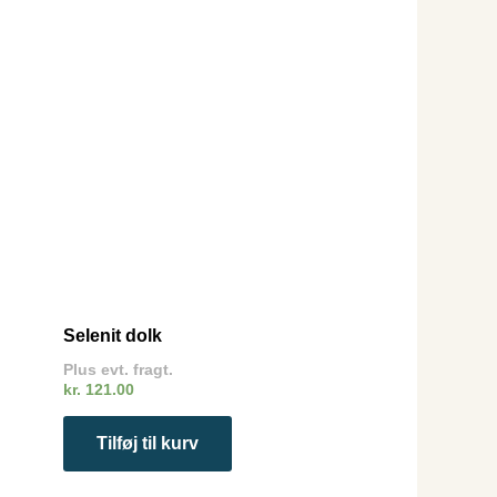
Selenit dolk
Plus evt. fragt.
kr.
121.00
Tilføj til kurv