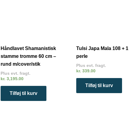
Håndlavet Shamanistisk
Tulsi Japa Mala 108 + 1
stamme tromme 60 cm –
perle
rund m/cover/stik
Plus evt. fragt.
kr.
339.00
Plus evt. fragt.
kr.
3,195.00
Tilføj til kurv
Tilføj til kurv