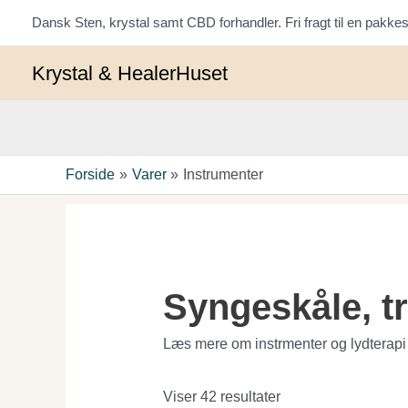
Sorteret
Gå
efter
Dansk Sten, krystal samt CBD forhandler. Fri fragt til en pak
til
seneste
indholdet
Krystal & HealerHuset
Forside
Varer
Instrumenter
Syngeskåle, t
Læs mere om instrmenter og lydterap
Viser 42 resultater