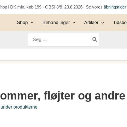
keshop i DK min. køb 199,- OBS! 8/8–23.8 2026. Se vores
åbningstider
Shop
Behandlinger
Artikler
Tidsbes
Søg
efter:
rommer, fløjter og andre
i
under produkterne