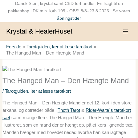
Gå
Dansk Sten, krystal samt CBD forhandler. Fri fragt til en
til
pakkeshop i DK min. køb 199,- OBS! 8/8–23.8 2026. Se vores
indholdet
åbningstider
Krystal & HealerHuset
Forside
Tarotguiden, lær at læse tarotkort
The Hanged Man – Den Hængte Mand
The Hanged Man – Den Hængte Mand
/
Tarotguiden, lær at læse tarotkort
The Hanged Man – Den Hængte Mand er det 12. kort i den store
arkana, og optræder både i
Thoth Tarot
&
Rider-Waite´s tarotkort
sæt
samt mange flere. The Hanged Man – Den Hængte Mand er
illustreret, som en mand der er hængt op, på et kors lignende træ.
Manden hænger med hovedet nedad hvorfra han kan iagttage