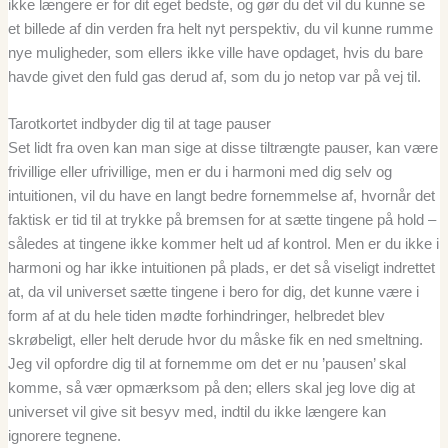
ikke længere er for dit eget bedste, og gør du det vil du kunne se
et billede af din verden fra helt nyt perspektiv, du vil kunne rumme
nye muligheder, som ellers ikke ville have opdaget, hvis du bare
havde givet den fuld gas derud af, som du jo netop var på vej til.
Tarotkortet indbyder dig til at tage pauser
Set lidt fra oven kan man sige at disse tiltrængte pauser, kan være
frivillige eller ufrivillige, men er du i harmoni med dig selv og
intuitionen, vil du have en langt bedre fornemmelse af, hvornår det
faktisk er tid til at trykke på bremsen for at sætte tingene på hold –
således at tingene ikke kommer helt ud af kontrol. Men er du ikke i
harmoni og har ikke intuitionen på plads, er det så viseligt indrettet
at, da vil universet sætte tingene i bero for dig, det kunne være i
form af at du hele tiden mødte forhindringer, helbredet blev
skrøbeligt, eller helt derude hvor du måske fik en ned smeltning.
Jeg vil opfordre dig til at fornemme om det er nu ’pausen’ skal
komme, så vær opmærksom på den; ellers skal jeg love dig at
universet vil give sit besyv med, indtil du ikke længere kan
ignorere tegnene.