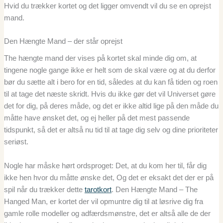
Hvid du trækker kortet og det ligger omvendt vil du se en oprejst
mand.
Den Hængte Mand – der står oprejst
The hængte mand der vises på kortet skal minde dig om, at
tingene nogle gange ikke er helt som de skal være og at du derfor
bør du sætte alt i bero for en tid, således at du kan få tiden og roen
til at tage det næste skridt. Hvis du ikke gør det vil Universet gøre
det for dig, på deres måde, og det er ikke altid lige på den måde du
måtte have ønsket det, og ej heller på det mest passende
tidspunkt, så det er altså nu tid til at tage dig selv og dine prioriteter
seriøst.
Nogle har måske hørt ordsproget: Det, at du kom her til, får dig
ikke hen hvor du måtte ønske det, Og det er eksakt det der er på
spil når du trækker dette
tarotkort
. Den Hængte Mand – The
Hanged Man, er kortet der vil opmuntre dig til at løsrive dig fra
gamle rolle modeller og adfærdsmønstre, det er altså alle de der