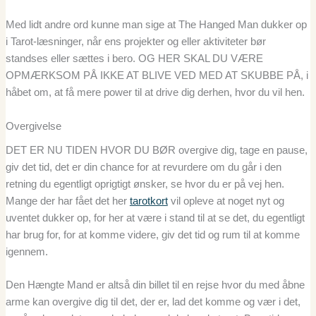
Med lidt andre ord kunne man sige at The Hanged Man dukker op
i Tarot-læsninger, når ens projekter og eller aktiviteter bør
standses eller sættes i bero. OG HER SKAL DU VÆRE
OPMÆRKSOM PÅ IKKE AT BLIVE VED MED AT SKUBBE PÅ, i
håbet om, at få mere power til at drive dig derhen, hvor du vil hen.
Overgivelse
DET ER NU TIDEN HVOR DU BØR overgive dig, tage en pause,
giv det tid, det er din chance for at revurdere om du går i den
retning du egentligt oprigtigt ønsker, se hvor du er på vej hen.
Mange der har fået det her
tarotkort
vil opleve at noget nyt og
uventet dukker op, for her at være i stand til at se det, du egentligt
har brug for, for at komme videre, giv det tid og rum til at komme
igennem.
Den Hængte Mand er altså din billet til en rejse hvor du med åbne
arme kan overgive dig til det, der er, lad det komme og vær i det,