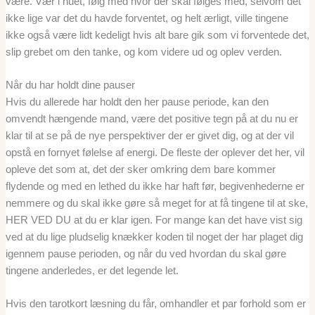
være. Vær i nuet, følg med hvor der skal følges med, selvom det
ikke lige var det du havde forventet, og helt ærligt, ville tingene
ikke også være lidt kedeligt hvis alt bare gik som vi forventede det,
slip grebet om den tanke, og kom videre ud og oplev verden.
Når du har holdt dine pauser
Hvis du allerede har holdt den her pause periode, kan den
omvendt hængende mand, være det positive tegn på at du nu er
klar til at se på de nye perspektiver der er givet dig, og at der vil
opstå en fornyet følelse af energi. De fleste der oplever det her, vil
opleve det som at, det der sker omkring dem bare kommer
flydende og med en lethed du ikke har haft før, begivenhederne er
nemmere og du skal ikke gøre så meget for at få tingene til at ske,
HER VED DU at du er klar igen. For mange kan det have vist sig
ved at du lige pludselig knækker koden til noget der har plaget dig
igennem pause perioden, og når du ved hvordan du skal gøre
tingene anderledes, er det legende let.
Hvis den tarotkort læsning du får, omhandler et par forhold som er