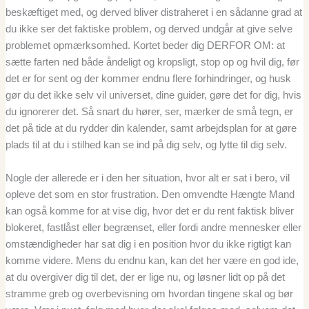
beskæftiget med, og derved bliver distraheret i en sådanne grad at
du ikke ser det faktiske problem, og derved undgår at give selve
problemet opmærksomhed. Kortet beder dig DERFOR OM: at
sætte farten ned både åndeligt og kropsligt, stop op og hvil dig, før
det er for sent og der kommer endnu flere forhindringer, og husk
gør du det ikke selv vil universet, dine guider, gøre det for dig, hvis
du ignorerer det. Så snart du hører, ser, mærker de små tegn, er
det på tide at du rydder din kalender, samt arbejdsplan for at gøre
plads til at du i stilhed kan se ind på dig selv, og lytte til dig selv.
Nogle der allerede er i den her situation, hvor alt er sat i bero, vil
opleve det som en stor frustration. Den omvendte Hængte Mand
kan også komme for at vise dig, hvor det er du rent faktisk bliver
blokeret, fastlåst eller begrænset, eller fordi andre mennesker eller
omstændigheder har sat dig i en position hvor du ikke rigtigt kan
komme videre. Mens du endnu kan, kan det her være en god ide,
at du overgiver dig til det, der er lige nu, og løsner lidt op på det
stramme greb og overbevisning om hvordan tingene skal og bør