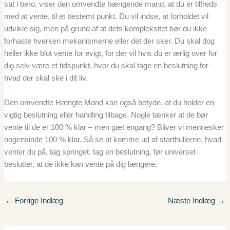
sat i bero, viser den omvendte hængende mand, at du er tilfreds
med at vente, til et bestemt punkt. Du vil indse, at forholdet vil
udvikle sig, men på grund af at dets kompleksitet bør du ikke
forhaste hverken mekanismerne eller det der sker. Du skal dog
heller ikke blot vente for evigt, for der vil hvis du er ærlig over for
dig selv være et tidspunkt, hvor du skal tage en beslutning for
hvad der skal ske i dit liv.
Den omvendte Hængte Mand kan også betyde, at du holder en
vigtig beslutning eller handling tilbage. Nogle tænker at de bør
vente til de er 100 % klar – men gæt engang? Bliver vi mennesker
nogensinde 100 % klar. Så se at komme ud af starthullerne, hvad
venter du på, tag springet. tag en beslutning, før universet
beslutter, at de ikke kan vente på dig længere.
←
Forrige Indlæg
Næste Indlæg
→