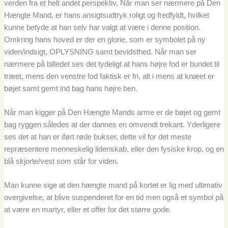
verden fra et helt andet perspektiv, Når man ser nærmere på Den
Hængte Mand, er hans ansigtsudtryk roligt og fredfyldt, hvilket
kunne betyde at han selv har valgt at være i denne position.
Omkring hans hoved er der en glorie, som er symbolet på ny
viden/indsigt, OPLYSNING samt bevidsthed. Når man ser
nærmere på billedet ses det tydeligt at hans højre fod er bundet til
træet, mens den venstre fod faktisk er fri, alt i mens at knæet er
bøjet samt gemt ind bag hans højre ben.
Når man kigger på Den Hængte Mands arme er de bøjet og gemt
bag ryggen således at der dannes en omvendt trekant. Yderligere
ses det at han er iført røde bukser, dette vil for det meste
repræsentere menneskelig lidenskab, eller den fysiske krop, og en
blå skjorte/vest som står for viden.
Man kunne sige at den hængte mand på kortet er lig med ultimativ
overgivelse, at blive suspenderet for en tid men også et symbol på
at være en martyr, eller et offer for det større gode.