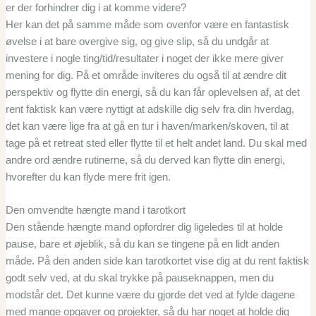
er der forhindrer dig i at komme videre?
Her kan det på samme måde som ovenfor være en fantastisk
øvelse i at bare overgive sig, og give slip, så du undgår at
investere i nogle ting/tid/resultater i noget der ikke mere giver
mening for dig. På et område inviteres du også til at ændre dit
perspektiv og flytte din energi, så du kan får oplevelsen af, at det
rent faktisk kan være nyttigt at adskille dig selv fra din hverdag,
det kan være lige fra at gå en tur i haven/marken/skoven, til at
tage på et retreat sted eller flytte til et helt andet land. Du skal med
andre ord ændre rutinerne, så du derved kan flytte din energi,
hvorefter du kan flyde mere frit igen.
Den omvendte hængte mand i tarotkort
Den stående hængte mand opfordrer dig ligeledes til at holde
pause, bare et øjeblik, så du kan se tingene på en lidt anden
måde. På den anden side kan tarotkortet vise dig at du rent faktisk
godt selv ved, at du skal trykke på pauseknappen, men du
modstår det. Det kunne være du gjorde det ved at fylde dagene
med mange opgaver og projekter, så du har noget at holde dig