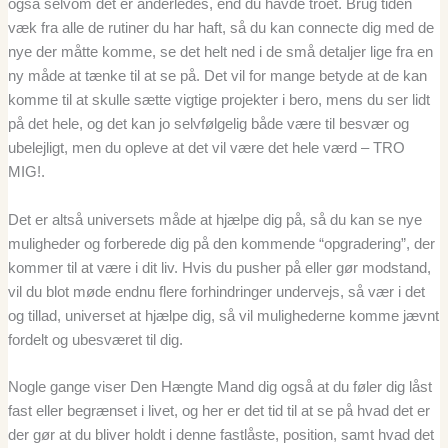
også selvom det er anderledes, end du havde troet. Brug tiden
væk fra alle de rutiner du har haft, så du kan connecte dig med de
nye der måtte komme, se det helt ned i de små detaljer lige fra en
ny måde at tænke til at se på. Det vil for mange betyde at de kan
komme til at skulle sætte vigtige projekter i bero, mens du ser lidt
på det hele, og det kan jo selvfølgelig både være til besvær og
ubelejligt, men du opleve at det vil være det hele værd – TRO
MIG!.
Det er altså universets måde at hjælpe dig på, så du kan se nye
muligheder og forberede dig på den kommende “opgradering”, der
kommer til at være i dit liv. Hvis du pusher på eller gør modstand,
vil du blot møde endnu flere forhindringer undervejs, så vær i det
og tillad, universet at hjælpe dig, så vil mulighederne komme jævnt
fordelt og ubesværet til dig.
Nogle gange viser Den Hængte Mand dig også at du føler dig låst
fast eller begrænset i livet, og her er det tid til at se på hvad det er
der gør at du bliver holdt i denne fastlåste, position, samt hvad det