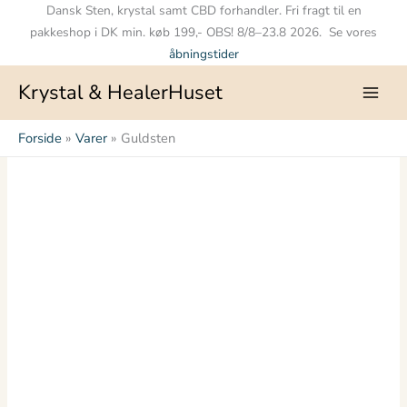
Gå
Dansk Sten, krystal samt CBD forhandler. Fri fragt til en
til
pakkeshop i DK min. køb 199,- OBS! 8/8–23.8 2026. Se vores
indholdet
åbningstider
Krystal & HealerHuset
Forside
Varer
Guldsten
Guldsten
antal