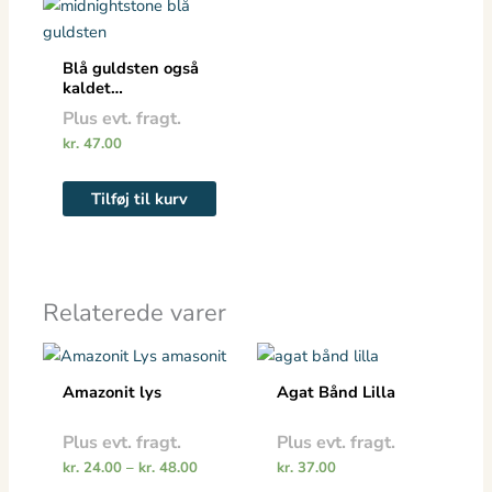
Blå guldsten også
kaldet
midnightstone
Plus evt. fragt.
kr.
47.00
Tilføj til kurv
Relaterede varer
Prisinterval:
Dette
kr. 24.00
vare
til
Amazonit lys
Agat Bånd Lilla
kr. 48.00
har
flere
Plus evt. fragt.
Plus evt. fragt.
varianter.
kr.
24.00
–
kr.
48.00
kr.
37.00
Mulighederne