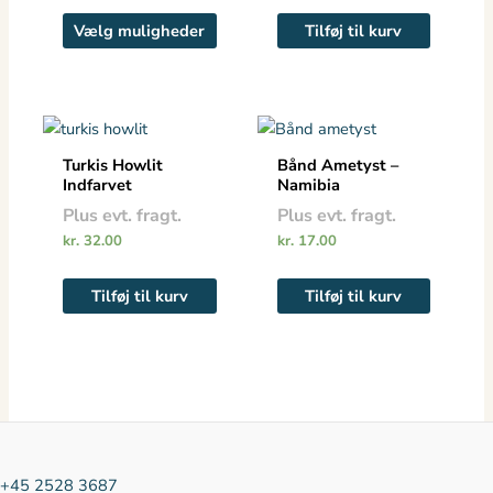
kan
Vælg muligheder
Tilføj til kurv
vælges
på
varesiden
Turkis Howlit
Bånd Ametyst –
Indfarvet
Namibia
Plus evt. fragt.
Plus evt. fragt.
kr.
32.00
kr.
17.00
Tilføj til kurv
Tilføj til kurv
+45 2528 3687