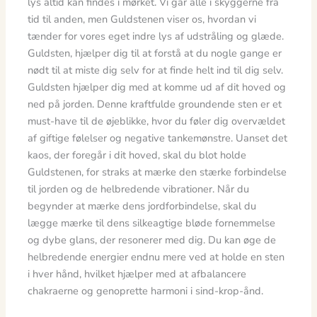
lys altid kan findes i mørket. Vi går alle i skyggerne fra
tid til anden, men Guldstenen viser os, hvordan vi
tænder for vores eget indre lys af udstråling og glæde.
Guldsten, hjælper dig til at forstå at du nogle gange er
nødt til at miste dig selv for at finde helt ind til dig selv.
Guldsten hjælper dig med at komme ud af dit hoved og
ned på jorden. Denne kraftfulde groundende sten er et
must-have til de øjeblikke, hvor du føler dig overvældet
af giftige følelser og negative tankemønstre. Uanset det
kaos, der foregår i dit hoved, skal du blot holde
Guldstenen, for straks at mærke den stærke forbindelse
til jorden og de helbredende vibrationer. Når du
begynder at mærke dens jordforbindelse, skal du
lægge mærke til dens silkeagtige bløde fornemmelse
og dybe glans, der resonerer med dig. Du kan øge de
helbredende energier endnu mere ved at holde en sten
i hver hånd, hvilket hjælper med at afbalancere
chakraerne og genoprette harmoni i sind-krop-ånd.