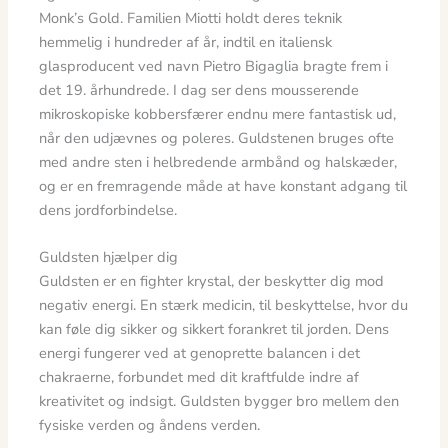
Monk’s Gold. Familien Miotti holdt deres teknik
hemmelig i hundreder af år, indtil en italiensk
glasproducent ved navn Pietro Bigaglia bragte frem i
det 19. århundrede. I dag ser dens mousserende
mikroskopiske kobbersfærer endnu mere fantastisk ud,
når den udjævnes og poleres. Guldstenen bruges ofte
med andre sten i helbredende armbånd og halskæder,
og er en fremragende måde at have konstant adgang til
dens jordforbindelse.
Guldsten hjælper dig
Guldsten er en fighter krystal, der beskytter dig mod
negativ energi. En stærk medicin, til beskyttelse, hvor du
kan føle dig sikker og sikkert forankret til jorden. Dens
energi fungerer ved at genoprette balancen i det
chakraerne, forbundet med dit kraftfulde indre af
kreativitet og indsigt. Guldsten bygger bro mellem den
fysiske verden og åndens verden.