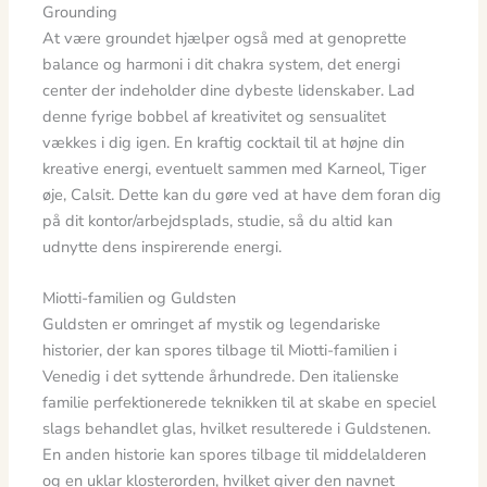
Grounding
At være groundet hjælper også med at genoprette
balance og harmoni i dit chakra system, det energi
center der indeholder dine dybeste lidenskaber. Lad
denne fyrige bobbel af kreativitet og sensualitet
vækkes i dig igen. En kraftig cocktail til at højne din
kreative energi, eventuelt sammen med Karneol, Tiger
øje, Calsit. Dette kan du gøre ved at have dem foran dig
på dit kontor/arbejdsplads, studie, så du altid kan
udnytte dens inspirerende energi.
Miotti-familien og Guldsten
Guldsten er omringet af mystik og legendariske
historier, der kan spores tilbage til Miotti-familien i
Venedig i det syttende århundrede. Den italienske
familie perfektionerede teknikken til at skabe en speciel
slags behandlet glas, hvilket resulterede i Guldstenen.
En anden historie kan spores tilbage til middelalderen
og en uklar klosterorden, hvilket giver den navnet