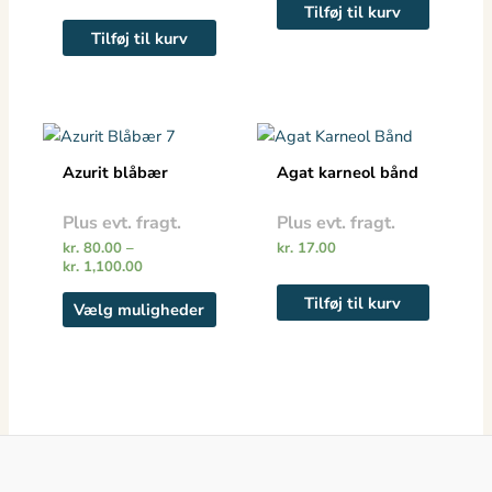
Tilføj til kurv
Tilføj til kurv
Prisinterval:
Dette
kr. 80.00
vare
til
Azurit blåbær
Agat karneol bånd
kr. 1,100.00
har
flere
Plus evt. fragt.
Plus evt. fragt.
varianter.
kr.
80.00
–
kr.
17.00
Mulighederne
kr.
1,100.00
kan
Tilføj til kurv
Vælg muligheder
vælges
på
varesiden