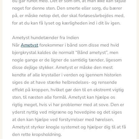
du går rundt med. Det er som om, at man ikke kan skjule
noget for denne sten. Den smerte eller sorg, du bærer
på, er måske netop det, der skal forløses/arbejdes med,
for at du kan få lyset og kærligheden ind i dit liv igen.
Ametyst hundetænder fra Indien
Når
Ametyst
forekommer i bånd som disse med hvid
bjergkrystal kaldes de normalt “Bånd ametyst”, men
nogle gange er de ligner de samtidig tænder, ligesom
disse dejlige stykker. Ametyst er måske den mest
kendte af alle krystaller i verden og igennem historien
siges de at have stærke helbredelses- og rensende
effekt på kroppen, hvilket gør den til en ekstremt vigtig
sten, til næsten alle formål. Ametyst kan hjælpe os
rigtig meget, hvis vi har problemer med at sove. Den er
yderst nyttig ved migræne og hovedpine og det siges
at den kan hjælpe ved forstyrrelser med hørelsen.
Ametyst styrker knogle systemet og hjælper dig til at få
den rette kropsholdning.