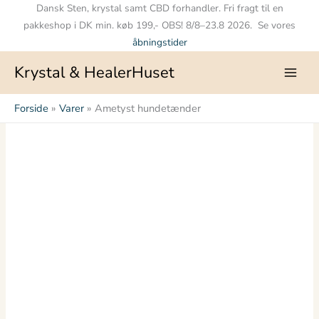
Gå
Dansk Sten, krystal samt CBD forhandler. Fri fragt til en
til
pakkeshop i DK min. køb 199,- OBS! 8/8–23.8 2026. Se vores
indholdet
åbningstider
Krystal & HealerHuset
Forside
Varer
Ametyst hundetænder
Ametyst
hundetænder
antal