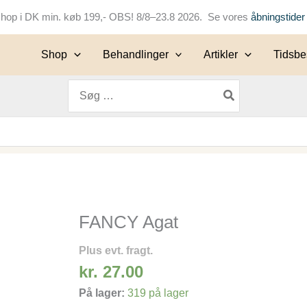
keshop i DK min. køb 199,- OBS! 8/8–23.8 2026. Se vores
åbningstider
Shop
Behandlinger
Artikler
Tidsbes
Søg
efter:
FANCY Agat
FANCY
Agat
Plus evt. fragt.
antal
kr.
27.00
På lager:
319 på lager