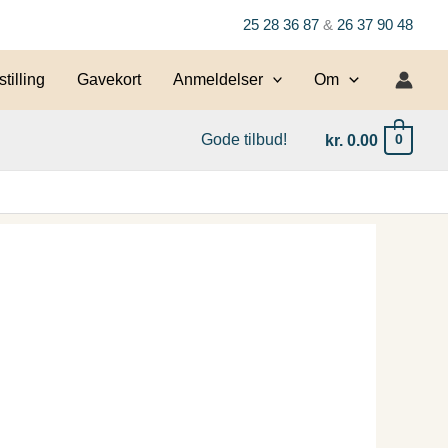
25 28 36 87
&
26 37 90 48
tilling
Gavekort
Anmeldelser
Om
Gode tilbud!
kr.
0.00
0