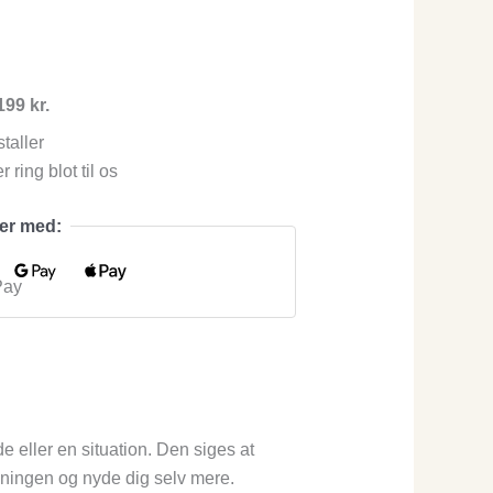
199 kr.
taller
 ring blot til os
her med:
e eller en situation. Den siges at
emningen og nyde dig selv mere.