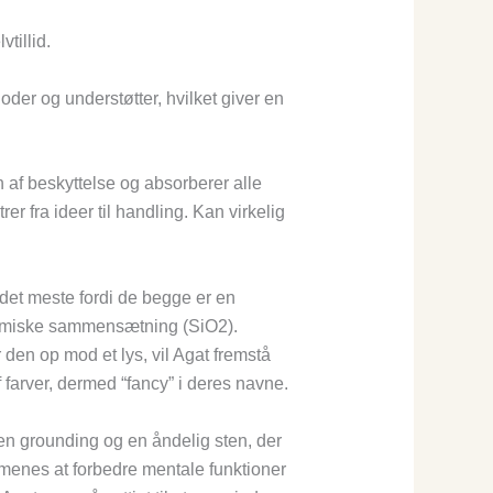
tillid.
der og understøtter, hvilket giver en
 af beskyttelse og absorberer alle
rer fra ideer til handling. Kan virkelig
r det meste fordi de begge er en
 kemiske sammensætning (SiO2).
 den op mod et lys, vil Agat fremstå
farver, dermed “fancy” i deres navne.
en grounding og en åndelig sten, der
t menes at forbedre mentale funktioner