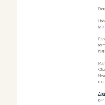
Den 
I he
føle
Fanc
form
hjæl
Man
Cha
Hvor
mere
Aga
gør 