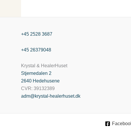
+45 2528 3687
+45 26379048
Krystal & HealerHuset
Stjernedalen
2
2640 Hedehusene
CVR: 39132389
adm@krystal-healerhuset.dk
Faceboo