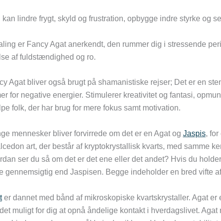
kan lindre frygt, skyld og frustration, opbygge indre styrke og selv
aling er Fancy Agat anerkendt, den rummer dig i stressende perio
lse af fuldstændighed og ro.
y Agat bliver også brugt på shamanistiske rejser; Det er en sten
er for negative energier. Stimulerer kreativitet og fantasi, opmunt
pe folk, der har brug for mere fokus samt motivation.
ge mennesker bliver forvirrede om det er en Agat og
Jaspis
, fo
lcedon art, der består af kryptokrystallisk kvarts, med samme
dan ser du så om det er det ene eller det andet? Hvis du holder
 gennemsigtig end Jaspisen. Begge indeholder en bred vifte af 
t
er dannet med bånd af mikroskopiske kvartskrystaller. Agat er 
det muligt for dig at opnå åndelige kontakt i hverdagslivet. Aga