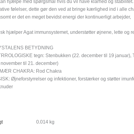
an hjælpe med spørgsmål hvis du vil have klarhed og stabilitet. A
tive følelser, dette gør den ved at bringe kærlighed ind i alle
somt er det en meget bevidst energi der kontinuerligt arbejder,
sk hjælper Agat immunsystemet, understøtter øjnene, lette og r
YSTALENS BETYDNING
ROLOGISKE tegn: Stenbukken (22. december til 19 januar), Tvill
 november til 21. december)
MÆR CHAKRA: Rod Chakra
SK: Øjneforstyrrelser og infektioner, forstærker og støtter imu
knuder
t
0.014 kg