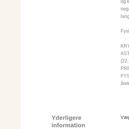
og k
nega
lang
Fysi
KR
ASTR
(22.
PRI
FYSI
åre
Yderligere
Væg
information