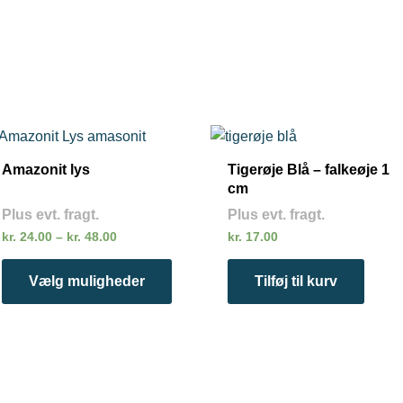
Prisinterval:
Dette
kr. 24.00
vare
til
Amazonit lys
Tigerøje Blå – falkeøje 1
kr. 48.00
har
cm
flere
Plus evt. fragt.
Plus evt. fragt.
varianter.
kr.
24.00
–
kr.
48.00
kr.
17.00
Mulighederne
kan
Vælg muligheder
Tilføj til kurv
vælges
på
varesiden