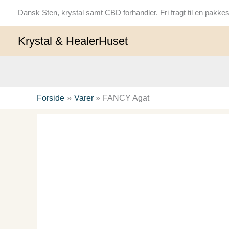
Gå
Dansk Sten, krystal samt CBD forhandler. Fri fragt til en pak
til
indholdet
Krystal & HealerHuset
Forside
Varer
FANCY Agat