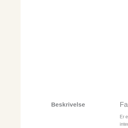
Fa
Beskrivelse
Er e
inte