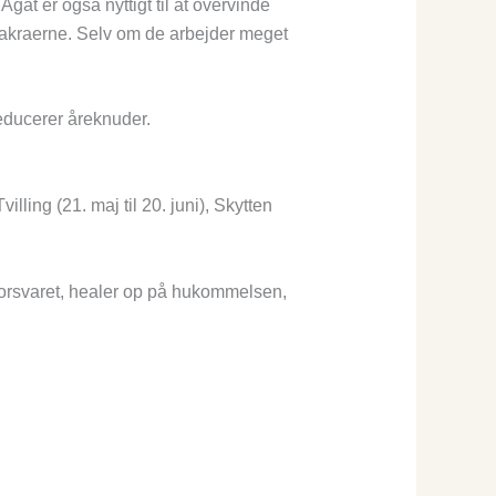
gat er også nyttigt til at overvinde
 chakraerne. Selv om de arbejder meget
educerer åreknuder.
ing (21. maj til 20. juni), Skytten
nforsvaret, healer op på hukommelsen,