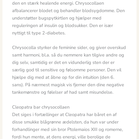
den en stærk healende energi. Chrysocollaen
afbalancerer blodet og behandler blodsygdomme. Den
understøtter bugspytkirtlen og hjælper med
reguleringen af ​​insulin og blodsukker. Den er især
nyttigt til type 2-diabetes.
Chrysocolla styrker de feminine sider, og giver overskud
samt harmoni, bl.a. så du nemmere kan tilgive andre og
dig selv, samtidig er det en vidunderlig sten der er
særlig god til sensitive og følsomme personer. Den vil
hjælpe dig med at åbne op for din intuition (den 6.
sans). På nærmest magisk vis fjerner den dine negative
tankemønstre og følelser af had samt misundelse.
Cleopatra bar chrysocollaen
Det siges i fortællinger at Cleopatra har båret en af
disse smukke blågrønne ædelsten, da hun var under
forhandlinger med sin bror Ptolemaios XIII og romerne,
fordi hun mente, at dens energi, ville berolige de