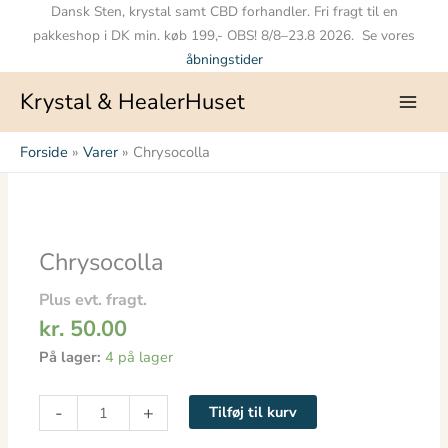
Gå
Dansk Sten, krystal samt CBD forhandler. Fri fragt til en
til
pakkeshop i DK min. køb 199,- OBS! 8/8–23.8 2026. Se vores
indholdet
åbningstider
Krystal & HealerHuset
Forside
Varer
Chrysocolla
Chrysocolla
antal
Chrysocolla
Plus evt. fragt.
kr.
50.00
På lager:
4 på lager
-
+
Tilføj til kurv