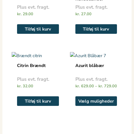
Plus evt. fragt.
Plus evt. fragt.
kr.
29.00
kr.
27.00
Tilføj til kurv
Tilføj til kurv
Prisinterv
Dette
kr. 629.0
vare
til
Citrin Brændt
Azurit blåbær
kr. 729.0
har
flere
Plus evt. fragt.
Plus evt. fragt.
varianter
kr.
32.00
kr.
629.00
–
kr.
729.00
Mulighe
kan
Tilføj til kurv
Vælg muligheder
vælges
på
vareside