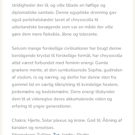
stridigheder der lå, og ville tillade en høflige og
diplomatiske samtale. Denne egyptiske dronning gav
også perlehalskæder lavet af chrysocolla til
udenlandske besøgende som var en måde der ville
gøre dem mere fleksible, åbne og tolerante.
Selvom mange forskellige civilisationer har brugt denne
beroligende krystal til forskellige formål, har chrysocolla
altid været forbundet med feminin energi. Gamle
grækere mente, at den symboliserede Sophia, gudinden
af visdom, ro og næring, og derfor har denne sten fra
gammel tid en særlig tilknytning til kvindelige healere,
jordemødre og bedstemødre. Dens energi tilskynder
dem til at videregive deres akkumulerede viden og
erfaring til yngre generationer.
Chakra: Hjerte, Solar plexus og krone. God til: Åbning af
kanalen og renselses.
Stjernetegn: Tvilling,
Tyr
, Jomfru, Skytte