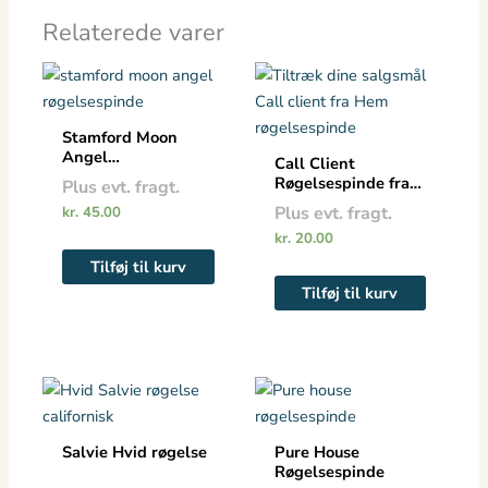
Relaterede varer
Stamford Moon
Angel
Call Client
røgelsespinde
Røgelsespinde fra
Plus evt. fragt.
HEM 8 stk. pakke
Plus evt. fragt.
kr.
45.00
kr.
20.00
Tilføj til kurv
Tilføj til kurv
Prisinterval:
Dette
kr. 70.00
vare
til
kr. 120.00
har
Salvie Hvid røgelse
Pure House
flere
Røgelsespinde