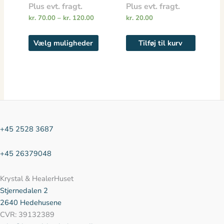
varianter.
Plus evt. fragt.
Plus evt. fragt.
Mulighederne
kr.
70.00
–
kr.
120.00
kr.
20.00
kan
vælges
Vælg muligheder
Tilføj til kurv
på
varesiden
+45 2528 3687
+45 26379048
Krystal & HealerHuset
Stjernedalen
2
2640 Hedehusene
CVR: 39132389