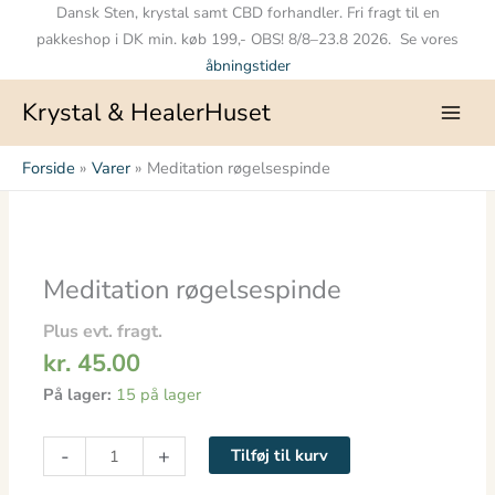
Gå
Dansk Sten, krystal samt CBD forhandler. Fri fragt til en
til
pakkeshop i DK min. køb 199,- OBS! 8/8–23.8 2026. Se vores
indholdet
åbningstider
Krystal & HealerHuset
Forside
Varer
Meditation røgelsespinde
Meditation
røgelsespinde
antal
Meditation røgelsespinde
Plus evt. fragt.
kr.
45.00
På lager:
15 på lager
-
+
Tilføj til kurv