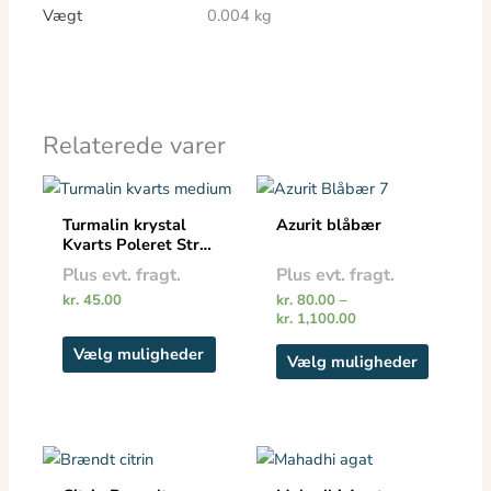
Vægt
0.004 kg
Relaterede varer
Prisinterval:
Dette
Dette
kr. 80.00
vare
vare
til
Turmalin krystal
Azurit blåbær
har
kr. 1,100.00
har
Kvarts Poleret Str.
S/M
flere
flere
Plus evt. fragt.
Plus evt. fragt.
varianter.
varianter
kr.
45.00
kr.
80.00
–
Mulighederne
Mulighe
kr.
1,100.00
kan
kan
Vælg muligheder
Vælg muligheder
vælges
vælges
på
på
varesiden
vareside