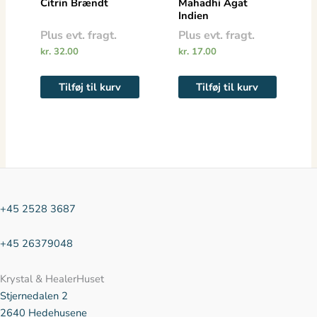
Citrin Brændt
Mahadhi Agat
Indien
Plus evt. fragt.
Plus evt. fragt.
kr.
32.00
kr.
17.00
Tilføj til kurv
Tilføj til kurv
+45 2528 3687
+45 26379048
Krystal & HealerHuset
Stjernedalen
2
2640 Hedehusene