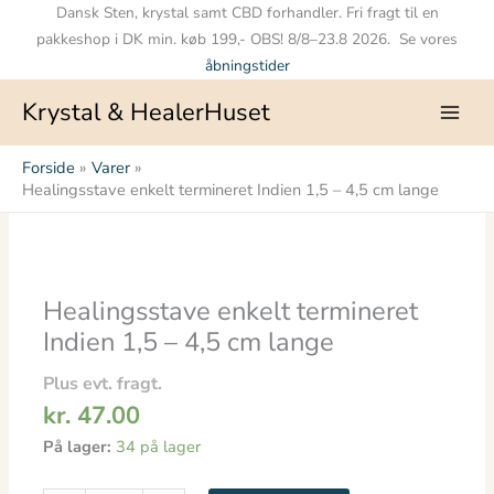
Gå
Dansk Sten, krystal samt CBD forhandler. Fri fragt til en
til
pakkeshop i DK min. køb 199,- OBS! 8/8–23.8 2026. Se vores
indholdet
åbningstider
Krystal & HealerHuset
Forside
Varer
Healingsstave enkelt termineret Indien 1,5 – 4,5 cm lange
Healingsstave
enkelt
termineret
Healingsstave enkelt termineret
Indien
Indien 1,5 – 4,5 cm lange
1,5
-
Plus evt. fragt.
4,5
kr.
47.00
cm
På lager:
34 på lager
lange
antal