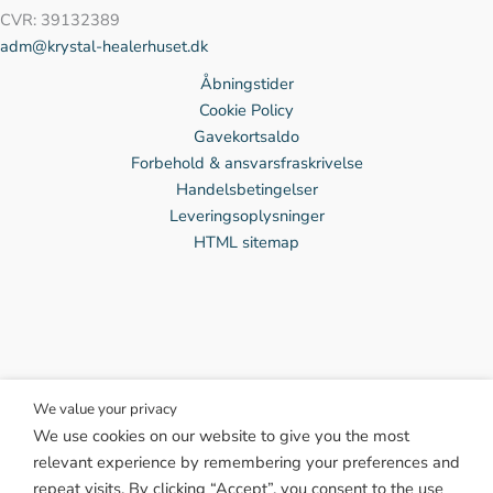
CVR: 39132389
adm@krystal-healerhuset.dk
Åbningstider
Cookie Policy
Gavekortsaldo
Forbehold & ansvarsfraskrivelse
Handelsbetingelser
Leveringsoplysninger
HTML sitemap
We value your privacy
We use cookies on our website to give you the most
Facebook
relevant experience by remembering your preferences and
Instagram
repeat visits. By clicking “Accept”, you consent to the use