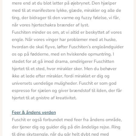
mere end at du blot letter på øjebrynet. Den hjælper
med til at manifestere lykke, glæde, mirakler og alle de
ting, der bidrager til den varme og fuzzy følelse, vi får,
når vores hjertechakra brænder af lyst.
Fuschiten minder os om, at vi altid er beskyttet af vores
engle. Når vores vinger har problemer med at huske,
hvordan de skal flyve, løfter Fuschiten’s engleåndguider
os op på fødderne, med en hviskende opmuntring. I
stedet for at gå imod drama, omdirigerer Fuschitten
hjertet til et sted, hvor mirakler sker. Men du behøver
ikke at lede efter mirakler, fordi miraklet er dig og
universets uendelige muligheder. Fuschit er som god
espresso for sjælen og giver brændstof til ilden, der får
hjertet til at gnistre af kreativitet.
Feer & åndens verden
​​Fuschit er også forbundet med feer fra åndens område,
der tjener dig og guider dig på din åndelige rejse. Ring
til dine skytsengle, når du går helt dybt ned med