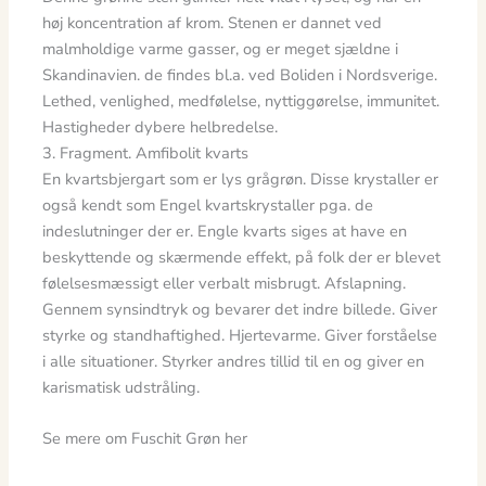
høj koncentration af krom. Stenen er dannet ved
malmholdige varme gasser, og er meget sjældne i
Skandinavien. de findes bl.a. ved Boliden i Nordsverige.
Lethed, venlighed, medfølelse, nyttiggørelse, immunitet.
Hastigheder dybere helbredelse.
3. Fragment. Amfibolit kvarts
En kvartsbjergart som er lys grågrøn. Disse krystaller er
også kendt som Engel kvartskrystaller pga. de
indeslutninger der er. Engle kvarts siges at have en
beskyttende og skærmende effekt, på folk der er blevet
følelsesmæssigt eller verbalt misbrugt. Afslapning.
Gennem synsindtryk og bevarer det indre billede. Giver
styrke og standhaftighed. Hjertevarme. Giver forståelse
i alle situationer. Styrker andres tillid til en og giver en
karismatisk udstråling.
Se mere om Fuschit Grøn her