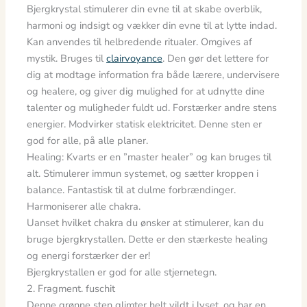
Bjergkrystal stimulerer din evne til at skabe overblik,
harmoni og indsigt og vækker din evne til at lytte indad.
Kan anvendes til helbredende ritualer. Omgives af
mystik. Bruges til
clairvoyance
. Den gør det lettere for
dig at modtage information fra både lærere, undervisere
og healere, og giver dig mulighed for at udnytte dine
talenter og muligheder fuldt ud. Forstærker andre stens
energier. Modvirker statisk elektricitet. Denne sten er
god for alle, på alle planer.
Healing: Kvarts er en ”master healer” og kan bruges til
alt. Stimulerer immun systemet, og sætter kroppen i
balance. Fantastisk til at dulme forbrændinger.
Harmoniserer alle chakra.
Uanset hvilket chakra du ønsker at stimulerer, kan du
bruge bjergkrystallen. Dette er den stærkeste healing
og energi forstærker der er!
Bjergkrystallen er god for alle stjernetegn.
2. Fragment. fuschit
Denne grønne sten glimter helt vildt i lyset, og har en