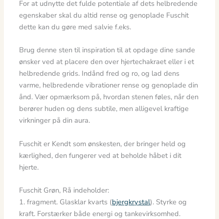
For at udnytte det fulde potentiale af dets helbredende
egenskaber skal du altid rense og genoplade Fuschit
dette kan du gøre med salvie f.eks.
Brug denne sten til inspiration til at opdage dine sande
ønsker ved at placere den over hjertechakraet eller i et
helbredende grids. Indånd fred og ro, og lad dens
varme, helbredende vibrationer rense og genoplade din
ånd. Vær opmærksom på, hvordan stenen føles, når den
berører huden og dens subtile, men alligevel kraftige
virkninger på din aura.
Fuschit er Kendt som ønskesten, der bringer held og
kærlighed, den fungerer ved at beholde håbet i dit
hjerte.
Fuschit Grøn, Rå indeholder:
1. fragment. Glasklar kvarts (
bjergkrystal
). Styrke og
kraft. Forstærker både energi og tankevirksomhed.