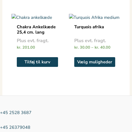
på
varesiden
Prisinterval:
Dette
kr. 30.00
vare
til
Chakra Ankelkæde
Turquois afrika
kr. 40.00
har
25,4 cm. lang
flere
Plus evt. fragt.
Plus evt. fragt.
varianter
kr.
201.00
kr.
30.00
–
kr.
40.00
Mulighe
kan
Tilføj til kurv
Vælg muligheder
vælges
på
vareside
+45 2528 3687
+45 26379048