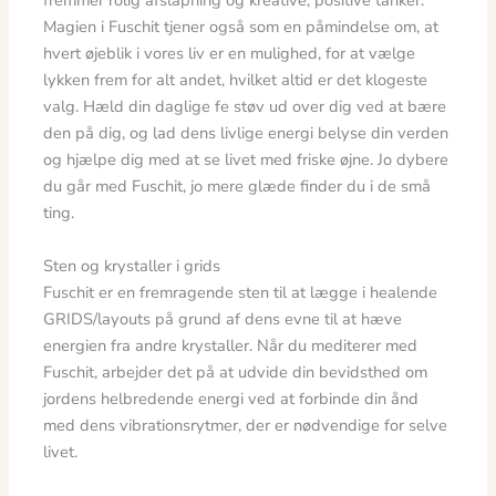
fremmer rolig afslapning og kreative, positive tanker.
Magien i Fuschit tjener også som en påmindelse om, at
hvert øjeblik i vores liv er en mulighed, for at vælge
lykken frem for alt andet, hvilket altid er det klogeste
valg. Hæld din daglige fe støv ud over dig ved at bære
den på dig, og lad dens livlige energi belyse din verden
og hjælpe dig med at se livet med friske øjne. Jo dybere
du går med Fuschit, jo mere glæde finder du i de små
ting.
Sten og krystaller i grids
Fuschit er en fremragende sten til at lægge i healende
GRIDS/layouts på grund af dens evne til at hæve
energien fra andre krystaller. Når du mediterer med
Fuschit, arbejder det på at udvide din bevidsthed om
jordens helbredende energi ved at forbinde din ånd
med dens vibrationsrytmer, der er nødvendige for selve
livet.