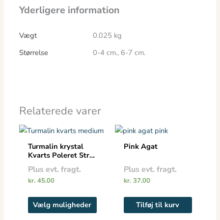
Yderligere information
Vægt
0.025 kg
Størrelse
0-4 cm., 6-7 cm.
Relaterede varer
Dette
vare
Turmalin krystal
Pink Agat
har
Kvarts Poleret Str.
S/M
flere
Plus evt. fragt.
Plus evt. fragt.
varianter.
kr.
45.00
kr.
37.00
Mulighederne
kan
Vælg muligheder
Tilføj til kurv
vælges