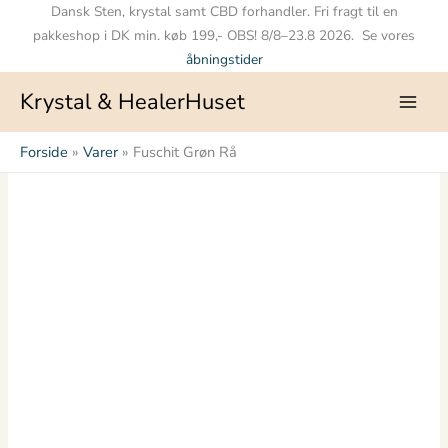
Gå
Dansk Sten, krystal samt CBD forhandler. Fri fragt til en
til
pakkeshop i DK min. køb 199,- OBS! 8/8–23.8 2026. Se vores
indholdet
åbningstider
Krystal & HealerHuset
Forside
Varer
Fuschit Grøn Rå
Prisinterval:
Fuschit
kr. 35.00
Grøn
til
Rå
kr. 65.00
antal