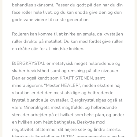
behandles skånsomt. Passer du godt på den har du din
face roller hele livet, og du kan endda give den og den
gode vane videre til næste generation.
Rolleren kan komme til at knirke en smule, da krystallen
ruller direkte på metallet. Du kan med fordel give rullen
en dråbe olie for at mindske knirken.​​​​​​​
BJERGKRYSTAL er metafysisk meget helbredende og
skaber bevidsthed samt og rensning på alle niveauer.
Den er også kendt som KRAFT STENEN, samt
mineralrigerens “Mester HEALER”, meden ekstrem høj
vibration, er det den mest alsidige og helbredende
krystal blandt alle krystaller. Bjergkrystal siges også at
være Mineralrigets mest magtfulde, og helbredende
sten, der arbejder på et hvilket som helst plan, og under
en hvilken som helst betingelse. Beskytte mod
negativitet, afstemmer dit højere selv og lindre smerte.
bjergkrystalkrystaller er ULTRA programmerbare og har