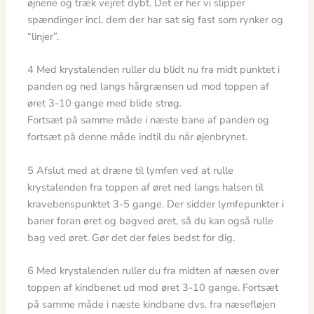
øjnene og træk vejret dybt. Det er her vi slipper
spændinger incl. dem der har sat sig fast som rynker og
“linjer”.
4 Med krystalenden ruller du blidt nu fra midt punktet i
panden og ned langs hårgrænsen ud mod toppen af
øret 3-10 gange med blide strøg.
Fortsæt på samme måde i næste bane af panden og
fortsæt på denne måde indtil du når øjenbrynet.
5 Afslut med at dræne til lymfen ved at rulle
krystalenden fra toppen af øret ned langs halsen til
kravebenspunktet 3-5 gange. Der sidder lymfepunkter i
baner foran øret og bagved øret, så du kan også rulle
bag ved øret. Gør det der føles bedst for dig.
6 Med krystalenden ruller du fra midten af næsen over
toppen af kindbenet ud mod øret 3-10 gange. Fortsæt
på samme måde i næste kindbane dvs. fra næsefløjen