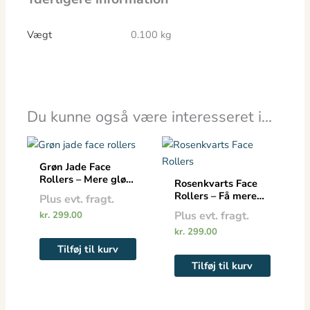
Vægt
0.100 kg
Du kunne også være interesseret i…
Grøn Jade Face
Rollers – Mere glød
Rosenkvarts Face
og behandling af
Rollers – Få mere
Plus evt. fragt.
alle akupunktur
glød
Plus evt. fragt.
kr.
299.00
punkter
kr.
299.00
Tilføj til kurv
Tilføj til kurv