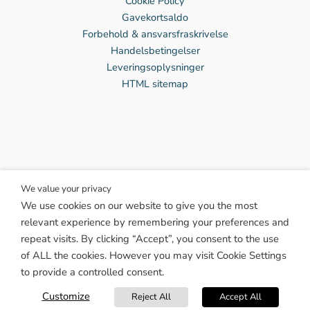
Cookie Policy
Gavekortsaldo
Forbehold & ansvarsfraskrivelse
Handelsbetingelser
Leveringsoplysninger
HTML sitemap
We value your privacy
We use cookies on our website to give you the most
Facebook
relevant experience by remembering your preferences and
Instagram
repeat visits. By clicking “Accept”, you consent to the use
Twitter
of ALL the cookies. However you may visit Cookie Settings
TikTok
to provide a controlled consent.
Pinterest
Linkedin
Customize
Reject All
Accept All