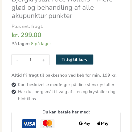
alle
glød og behandling af alle
akupunktur
akupunktur punkter
punkter
antal
Plus evt. fragt.
kr.
299.00
På lager:
8 på lager
-
+
Tilføj til kurv
Altid fri fragt til pakkeshop ved køb for min. 199 kr.
Kort beskrivelse medfølger på dine sten/krystaller
Har du spørgsmål til valg af sten og krystaller ring
blot til os
Du kan betale her med: