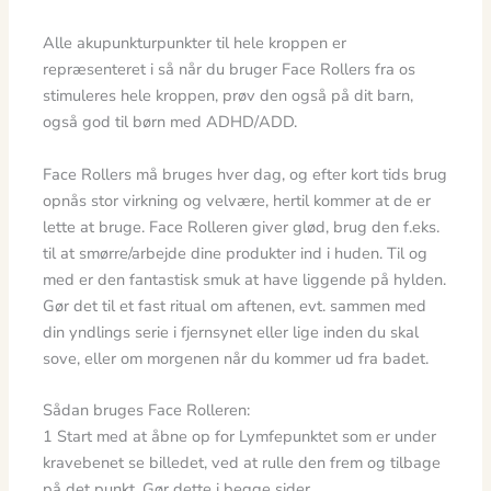
Alle akupunkturpunkter til hele kroppen er
repræsenteret i så når du bruger Face Rollers fra os
stimuleres hele kroppen, prøv den også på dit barn,
også god til børn med ADHD/ADD.
Face Rollers må bruges hver dag, og efter kort tids brug
opnås stor virkning og velvære, hertil kommer at de er
lette at bruge. Face Rolleren giver glød, brug den f.eks.
til at smørre/arbejde dine produkter ind i huden. Til og
med er den fantastisk smuk at have liggende på hylden.
Gør det til et fast ritual om aftenen, evt. sammen med
din yndlings serie i fjernsynet eller lige inden du skal
sove, eller om morgenen når du kommer ud fra badet.
Sådan bruges Face Rolleren:
1 Start med at åbne op for Lymfepunktet som er under
kravebenet se billedet, ved at rulle den frem og tilbage
på det punkt. Gør dette i begge sider.