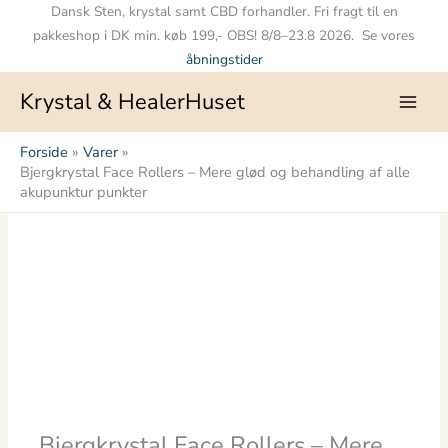
Gå
Dansk Sten, krystal samt CBD forhandler. Fri fragt til en
til
pakkeshop i DK min. køb 199,- OBS! 8/8–23.8 2026. Se vores
indholdet
åbningstider
Krystal & HealerHuset
Forside
Varer
Bjergkrystal Face Rollers – Mere glød og behandling af alle
akupunktur punkter
Bjergkrystal
Face
Rollers
-
Mere
glød
og
behandling
af
Bjergkrystal Face Rollers – Mere