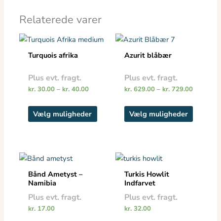
Relaterede varer
Prisinterval:
Prisinterv
Dette
Dette
kr. 30.00
kr. 629.0
vare
vare
til
til
Turquois afrika
Azurit blåbær
kr. 40.00
har
kr. 729.0
har
flere
flere
Plus evt. fragt.
Plus evt. fragt.
varianter.
varianter
kr.
30.00
–
kr.
40.00
kr.
629.00
–
kr.
729.00
Mulighederne
Mulighe
kan
kan
Vælg muligheder
Vælg muligheder
vælges
vælges
på
på
varesiden
vareside
Bånd Ametyst –
Turkis Howlit
Namibia
Indfarvet
Plus evt. fragt.
Plus evt. fragt.
kr.
17.00
kr.
32.00