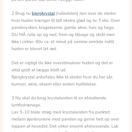
2 Brug nu
bjergkrystal
(rulledelen) hen over de steder
hvor huden trænger til lidt ekstra glød og liv. F.eks. Over
panderynken, krageteerne, gamle akne, hals og hage.
DU MÅ rulle op og ned, frem og tilbage og skråt men
ikke i cirkler. Bliv ca. et minut på samme område indtil
huden er blevet let rød.
Det er vigtigt du ikke overstimulerer huden og det er
altid godt at lægge blidt ud.
Bjergkrystal anbefales ikke til steder hvor du har sår,
bumser, akne, eksem eller anden hudlidelse.
3 Nu skal du brug krystalenden til en afsluttende
lymfedrænage.
Lav 5-10 blide strøg med krystalenden fra punktet
mellem øjenbrynene mod panden og gerne helt op over
toppen af hovedet. Det virker enormt afstressende. Luk