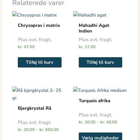
Relaterede varer
Chrysopras i matrix
Mahadhi Agat
Indien
Plus evt. fragt.
Plus evt. fragt.
kr.
47.00
kr.
17.00
Tilføj til kurv
Tilføj til kurv
Prisinterval:
Prisinterval:
Dette
Dette
kr. 20.00
kr. 30.00
vare
vare
til
til
Turquois afrika
kr. 650.00
har
kr. 40.00
har
Bjergkrystal Rå
flere
flere
Plus evt. fragt.
varianter.
varianter
Plus evt. fragt.
kr.
30.00
–
kr.
40.00
Mulighederne
Mulighe
kr.
20.00
–
kr.
650.00
kan
kan
Vælg muligheder