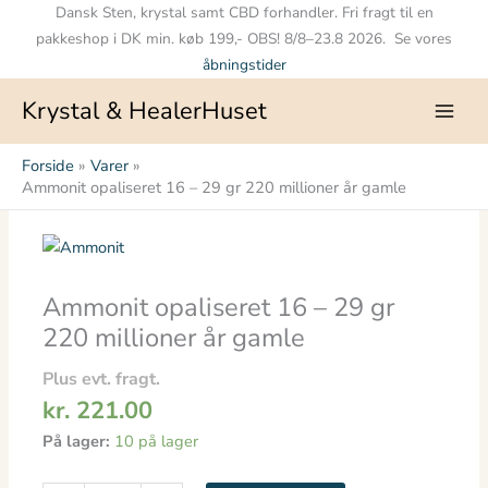
Gå
Dansk Sten, krystal samt CBD forhandler. Fri fragt til en
til
pakkeshop i DK min. køb 199,- OBS! 8/8–23.8 2026. Se vores
indholdet
åbningstider
Krystal & HealerHuset
Forside
Varer
Ammonit opaliseret 16 – 29 gr 220 millioner år gamle
Ammonit
opaliseret
16
Ammonit opaliseret 16 – 29 gr
-
220 millioner år gamle
29
gr
Plus evt. fragt.
220
kr.
221.00
millioner
På lager:
10 på lager
år
gamle