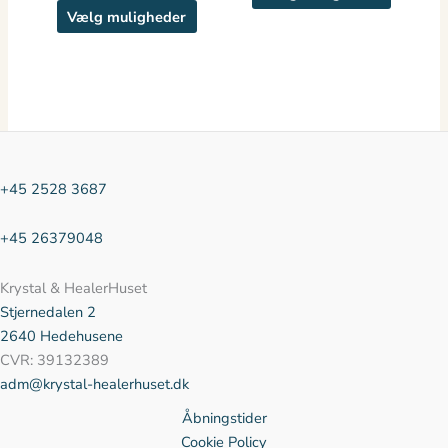
vælges
vælges
Vælg muligheder
på
på
varesiden
vareside
+45 2528 3687
+45 26379048
Krystal & HealerHuset
Stjernedalen
2
2640 Hedehusene
CVR: 39132389
adm@krystal-healerhuset.dk
Åbningstider
Cookie Policy