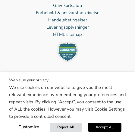
Gavekortsaldo
Forbehold & ansvarsfraskrivelse
Handelsbetingelser
Leveringsoplysninger
HTML sitemap
We value your privacy
We use cookies on our website to give you the most
Facebook
relevant experience by remembering your preferences and
Instagram
repeat visits. By clicking “Accept”, you consent to the use
Twitter
of ALL the cookies. However you may visit Cookie Settings
TikTok
to provide a controlled consent.
Pinterest
OBS! Vi holder lukket 8/8 – 23/8 2026 – ordrer modtaget i perioden
Linkedin
Customize
Reject All
Accept All
sendes efterfølgende.
Luk