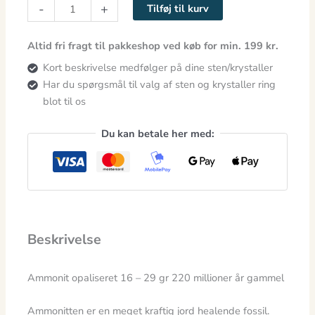
-
+
Tilføj til kurv
antal
Altid fri fragt til pakkeshop ved køb for min. 199 kr.
Kort beskrivelse medfølger på dine sten/krystaller
Har du spørgsmål til valg af sten og krystaller ring
blot til os
Du kan betale her med:
Beskrivelse
Ammonit opaliseret 16 – 29 gr 220 millioner år gammel
Ammonitten er en meget kraftig jord healende fossil.