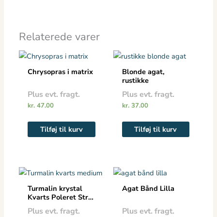
Relaterede varer
Chrysopras i matrix
Blonde agat,
rustikke
Plus evt. fragt.
Plus evt. fragt.
kr.
47.00
kr.
37.00
Tilføj til kurv
Tilføj til kurv
Dette
vare
Turmalin krystal
Agat Bånd Lilla
har
Kvarts Poleret Str.
S/M
flere
Plus evt. fragt.
Plus evt. fragt.