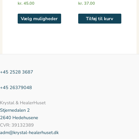
varianter.
kr.
45.00
kr.
37.00
Mulighederne
kan
Vælg muligheder
Tilføj til kurv
vælges
på
varesiden
+45 2528 3687
+45 26379048
Krystal & HealerHuset
Stjernedalen
2
2640 Hedehusene
CVR: 39132389
adm@krystal-healerhuset.dk