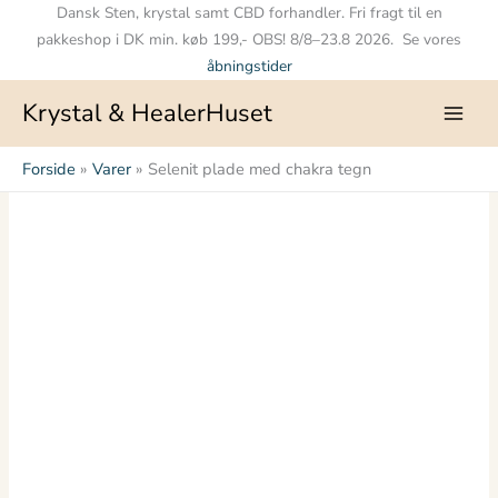
Gå
Dansk Sten, krystal samt CBD forhandler. Fri fragt til en
til
pakkeshop i DK min. køb 199,- OBS! 8/8–23.8 2026. Se vores
indholdet
åbningstider
Krystal & HealerHuset
Forside
Varer
Selenit plade med chakra tegn
Prisinterval:
Selenit
kr. 75.00
plade
til
med
kr. 125.00
chakra
tegn
antal