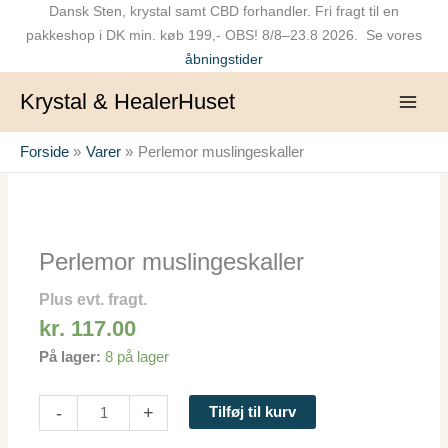
Gå
Dansk Sten, krystal samt CBD forhandler. Fri fragt til en
til
pakkeshop i DK min. køb 199,- OBS! 8/8–23.8 2026. Se vores
indholdet
åbningstider
Krystal & HealerHuset
Forside
Varer
Perlemor muslingeskaller
Perlemor
muslingeskaller
antal
Perlemor muslingeskaller
Plus evt. fragt.
kr.
117.00
På lager:
8 på lager
-
+
Tilføj til kurv