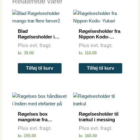
Relaterede varer
Blad
Røgelsesholder fra
Røgelsesholder i
Nippon Kodo-
mangotræ
Yukari
Plus evt. fragt.
Plus evt. fragt.
kr.
39.00
kr.
110.00
Tilføj til kurv
Tilføj til kurv
Røgelses box
Røgelsesholder til
mangotræ fra
trækul i messing
indien
Plus evt. fragt.
Plus evt. fragt.
kr.
155.00
kr.
160.00