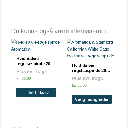
Du kunne også være interesseret i…
Dette
vare
har
Hvid Salvie
flere
røgelsespinde 20
Hvid Salvie
stk. – Aromatica
varianter
røgelsespinde 20
Plus evt. fragt.
Salvie
stk.
Mulighe
Plus evt. fragt.
kr.
35.00
røgelsespinde
kan
kr.
35.00
vælges
Tilføj til kurv
på
Vælg muligheder
vareside