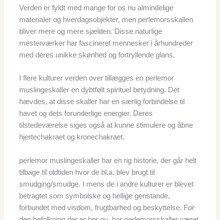
Verden er fyldt med mange for os nu almindelige
materialer og hverdagsobjekter, men perlemorsskallen
bliver mere og mere sjælden. Disse naturlige
mesterværker har fascineret mennesker i århundreder
med deres unikke skønhed og fortryllende glans.
I flere kulturer verden over tillægges en perlemor
muslingeskaller en dybtfølt spirituel betydning. Det
hævdes, at disse skaller har en særlig forbindelse til
havet og dets forunderlige energier. Deres
tilstedeværelse siges også at kunne stimulere og åbne
hjertechakraet og kronechakraet.
perlemor muslingeskaller har en rig historie, der går helt
tilbage til oldtiden hvor de bl.a. blev brugt til
smudging/smudge. I mens de i andre kulturer er blevet
betragtet som symbolske og hellige genstande,
forbundet med visdom, frugtbarhed og beskyttelse. For
den befolkning der er her nu, har perlemorsskaller været