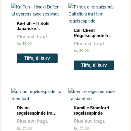
Ka-Fuh – Hinoki
Japanske
Call Client
røgelsespinde
Røgelsespinde fra
Plus evt. fragt.
HEM 8 stk. pakke
Plus evt. fragt.
kr.
42.00
kr.
20.00
Tilføj til kurv
Tilføj til kurv
Divine
Kamille Stamford
røgelsespinde fra
røgelsespinde
Stamford
Plus evt. fragt.
Plus evt. fragt.
kr.
35.00
kr.
35.00