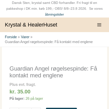
Gå
Dansk Sten, krystal samt CBD forhandler. Fri fragt til en
til
pakkeshop i DK min. køb 199,- OBS! 8/8–23.8 2026. Se vores
indholdet
åbningstider
Krystal & HealerHuset
Forside
Varer
Guardian Angel røgelsespinde: Få kontakt med englene
Guardian
Angel
røgelsespinde:
Guardian Angel røgelsespinde: Få
Få
kontakt med englene
kontakt
med
Plus evt. fragt.
englene
kr.
35.00
antal
På lager:
26 på lager