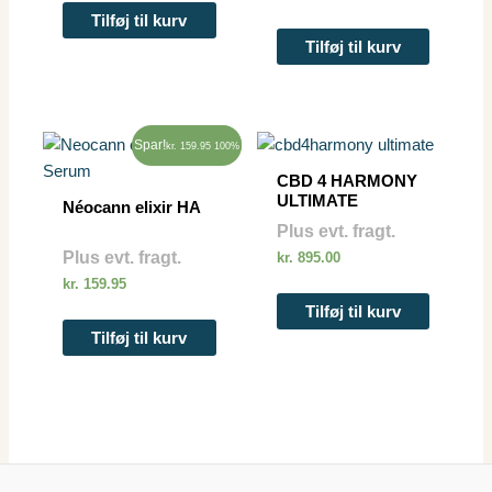
Tilføj til kurv
Tilføj til kurv
Spar!
Tilbud
kr.
159.95
100%
CBD 4 HARMONY
ULTIMATE
Néocann elixir HA
Plus evt. fragt.
Plus evt. fragt.
kr.
895.00
kr.
159.95
Tilføj til kurv
Tilføj til kurv