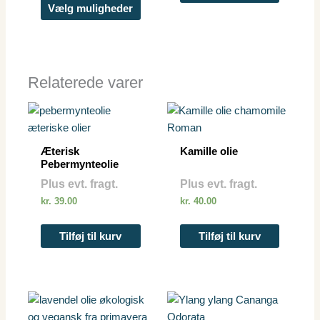
vælges
Vælg muligheder
på
varesiden
Relaterede varer
Æterisk
Kamille olie
Pebermynteolie
Plus evt. fragt.
Plus evt. fragt.
kr.
39.00
kr.
40.00
Tilføj til kurv
Tilføj til kurv
Dette
vare