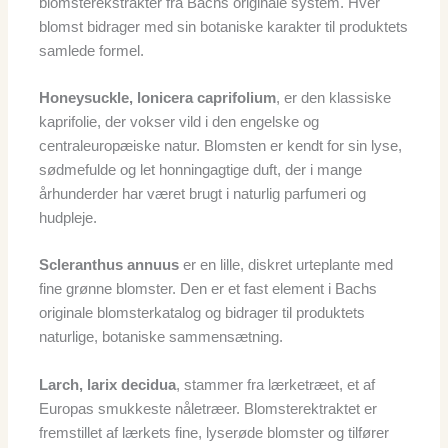
blomsterekstrakter fra Bachs originale system. Hver
blomst bidrager med sin botaniske karakter til produktets
samlede formel.
Honeysuckle, lonicera caprifolium
, er den klassiske
kaprifolie, der vokser vild i den engelske og
centraleuropæiske natur. Blomsten er kendt for sin lyse,
sødmefulde og let honningagtige duft, der i mange
århunderder har været brugt i naturlig parfumeri og
hudpleje.
Scleranthus annuus
er en lille, diskret urteplante med
fine grønne blomster. Den er et fast element i Bachs
originale blomsterkatalog og bidrager til produktets
naturlige, botaniske sammensætning.
Larch, larix decidua
, stammer fra lærketræet, et af
Europas smukkeste nåletræer. Blomsterektraktet er
fremstillet af lærkets fine, lyserøde blomster og tilfører