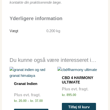
kontakte din praktiserende læge.
Yderligere information
Vægt
0.200 kg
Du kunne også være interesseret i…
Prisinterval:
Dette
kr. 20.00
vare
til
CBD 4 HARMONY
kr. 37.00
har
ULTIMATE
Granat Indien
flere
Plus evt. fragt.
varianter.
Plus evt. fragt.
kr.
895.00
Mulighederne
kr.
20.00
–
kr.
37.00
kan
Tilføj til kurv