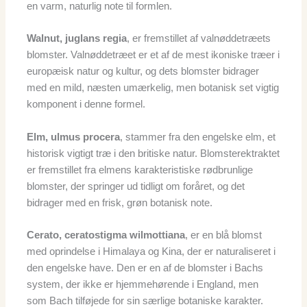
en varm, naturlig note til formlen.
Walnut, juglans regia
, er fremstillet af valnøddetræets
blomster. Valnøddetræet er et af de mest ikoniske træer i
europæisk natur og kultur, og dets blomster bidrager
med en mild, næsten umærkelig, men botanisk set vigtig
komponent i denne formel.
Elm, ulmus procera
, stammer fra den engelske elm, et
historisk vigtigt træ i den britiske natur. Blomsterektraktet
er fremstillet fra elmens karakteristiske rødbrunlige
blomster, der springer ud tidligt om foråret, og det
bidrager med en frisk, grøn botanisk note.
Cerato, ceratostigma wilmottiana
, er en blå blomst
med oprindelse i Himalaya og Kina, der er naturaliseret i
den engelske have. Den er en af de blomster i Bachs
system, der ikke er hjemmehørende i England, men
som Bach tilføjede for sin særlige botaniske karakter.