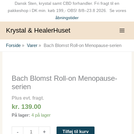
Gå
Dansk Sten, krystal samt CBD forhandler. Fri fragt til en
til
pakkeshop i DK min. køb 199,- OBS! 8/8–23.8 2026. Se vores
indholdet
åbningstider
Krystal & HealerHuset
Forside
Varer
Bach Blomst Roll-on Menopause-serien
Bach
Blomst
Roll-
Bach Blomst Roll-on Menopause-
on
serien
Menopause-
serien
Plus evt. fragt.
antal
kr.
139.00
På lager:
4 på lager
-
+
Tilføj til kurv