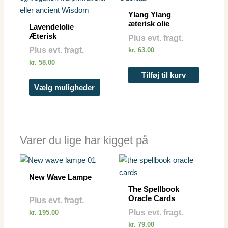
har
Ylang Ylang
flere
æterisk olie
Lavendelolie
varianter.
Æterisk
Plus evt. fragt.
Mulighederne
Plus evt. fragt.
kr.
63.00
kan
kr.
58.00
vælges
Tilføj til kurv
på
Vælg muligheder
varesiden
Varer du lige har kigget på
New Wave Lampe
The Spellbook
Oracle Cards
Plus evt. fragt.
Plus evt. fragt.
kr.
195.00
kr.
79.00