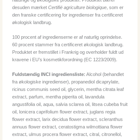
desuden mærket
Certifié agriculture biologique
, som er
den franske certificering for ingredienser fra certificeret
økologisk landbrug.
100 procent af ingredienserne er af naturlig oprindelse.
60 procent stammer fra certificeret økologisk landbrug.
Produktet er fremstillet i Frankrig og overholder fuldt ud
kravene i EU’s kosmetikforordning (EC 1223/2009).
Fuldstændig INCI ingrediensliste:
Alcohol (behandlet
fra økologiske ingredienser), propanediol dicaprylate,
ricinus communis seed oil, glycerin, mentha citrata leaf
extract, parfum, mentha piperita oil, lavandula
angustifolia oil, aqua, salvia sclarea oil, litsea cubeba fruit
oil, lonicera caprifolium flower extract, juglans regia
flower extract, larix decidua flower extract, scleranthus
annuus flower extract, ceratostigma wilmottiana flower
extract, ulmus procera flower extract, citral, citronellol,