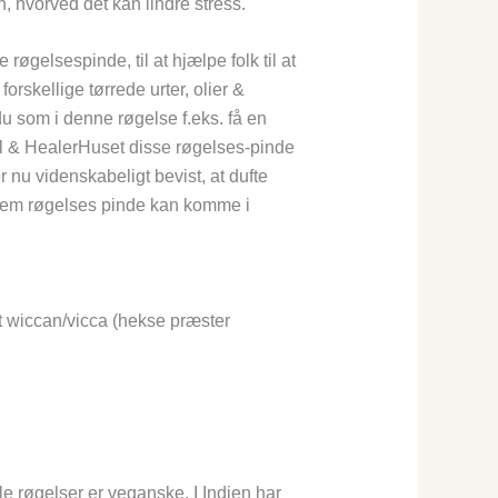
, hvorved det kan lindre stress.
gelsespinde, til at hjælpe folk til at
rskellige tørrede urter, olier &
du som i denne røgelse f.eks. få en
tal & HealerHuset disse røgelses-pinde
er nu videnskabeligt bevist, at dufte
ennem røgelses pinde kan komme i
mt wiccan/vicca (hekse præster
le røgelser er veganske. I Indien har