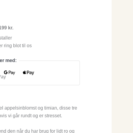
199 kr.
taller
 ring blot til os
her med:
el appelsinblomst og timian, disse tre
is vi går rundt og er stresset.
d den når du har brug for lidt ro og