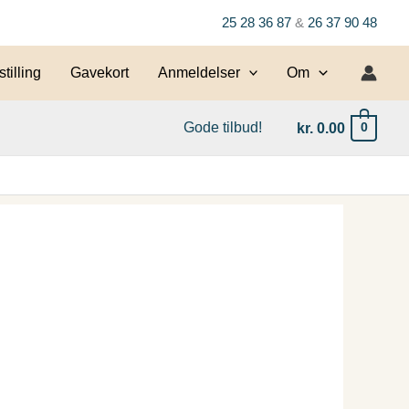
25 28 36 87
&
26 37 90 48
tilling
Gavekort
Anmeldelser
Om
Gode tilbud!
kr.
0.00
0