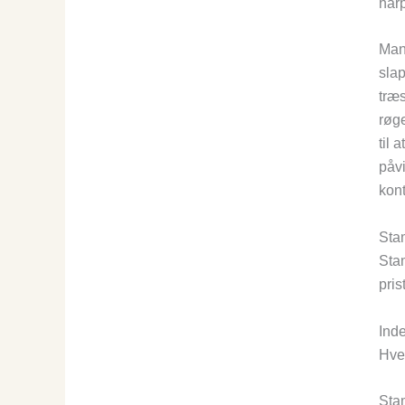
harp
Mang
slap
træs
røge
til 
påvi
kont
Sta
Stam
pris
Ind
Hver
Stam