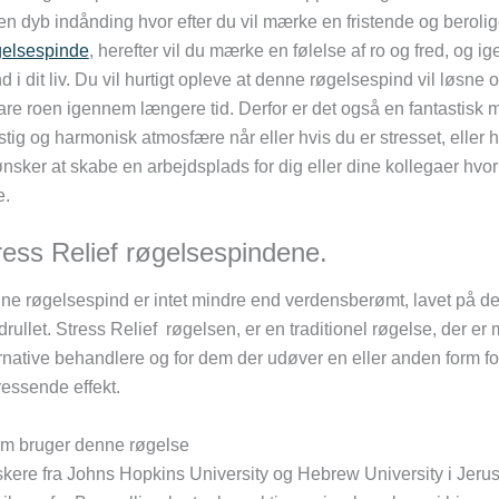
en dyb indånding hvor efter du vil mærke en fristende og beroli
elsespinde
, herefter vil du mærke en følelse af ro og fred, og ig
nd i dit liv. Du vil hurtigt opleve at denne røgelsespind vil løsne 
are roen igennem længere tid. Derfor er det også en fantastisk
tig og harmonisk atmosfære når eller hvis du er stresset, eller h
nsker at skabe en arbejdsplads for dig eller dine kollegaer hvor
e.
ress Relief røgelsespindene.
e røgelsespind er intet mindre end verdensberømt, lavet på de f
rullet. Stress Relief røgelsen, er en traditionel røgelse, der er 
rnative behandlere og for dem der udøver en eller anden form for
ressende effekt.
m bruger denne røgelse
kere fra Johns Hopkins University og Hebrew University i Jeru