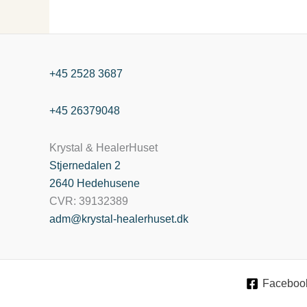
+45 2528 3687
+45 26379048
Krystal & HealerHuset
Stjernedalen
2
2640 Hedehusene
CVR: 39132389
adm@krystal-healerhuset.dk
Faceboo