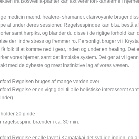
iksen fra Boswellia-planter kan aktiverer ion-kanalerne i hjernen
e medicin mænd, healere- shamaner, clairvoyante bruger disse rø
pe af under deres sessioner. Røgelsespindee kan bl.a. bestå af fo
orter samt harpiks, og blander du disse i de rigtige forhold kan 
lse der lindre stress og fremmer ro. Personligt bruger vi i Krys
at få folk til at komme ned i gear, inden og under en healing. Det 
rker vores hjerner, samt det limbiske system. Det gør at vi ig
akt med de dybeste og mest instinktive lag af vores væsen.
mford Røgelsen bruges af mange verden over
ford Røgelse er en vigtig del til alle holistiske interesseret sa
tinder).
eholder 20 pinde
 røgelsespind brænder i ca. 30 min.
ford Røgelse er alle lavet i Karnatakai det sydlige indien, og al