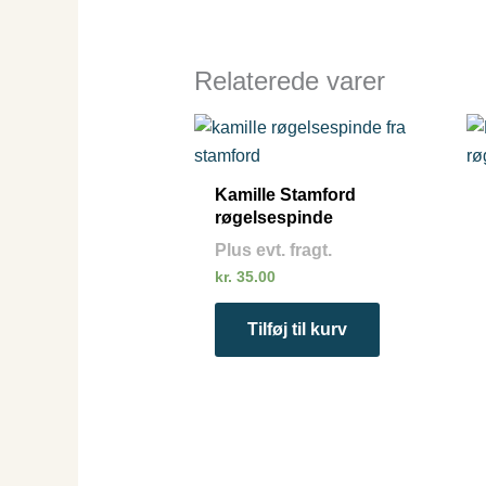
Relaterede varer
Kamille Stamford
røgelsespinde
Plus evt. fragt.
kr.
35.00
Tilføj til kurv