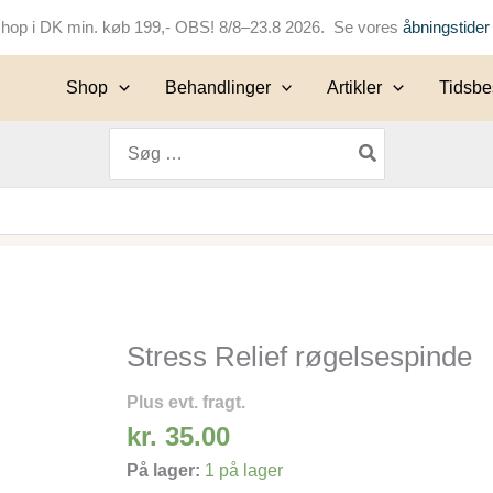
keshop i DK min. køb 199,- OBS! 8/8–23.8 2026. Se vores
åbningstider
Shop
Behandlinger
Artikler
Tidsbes
Søg
efter:
Stress Relief røgelsespinde
Stress
Relief
Plus evt. fragt.
røgelsespinde
kr.
35.00
antal
På lager:
1 på lager