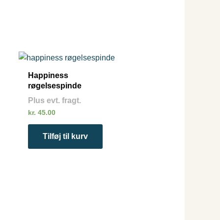
Happiness
røgelsespinde
Plus evt. fragt.
kr.
45.00
Tilføj til kurv