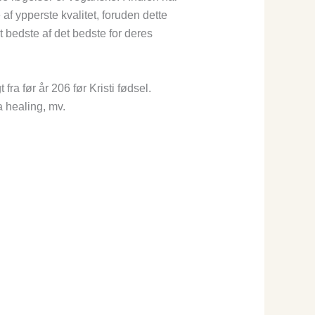
f ypperste kvalitet, foruden dette
t bedste af det bedste for deres
ra før år 206 før Kristi fødsel.
a healing, mv.