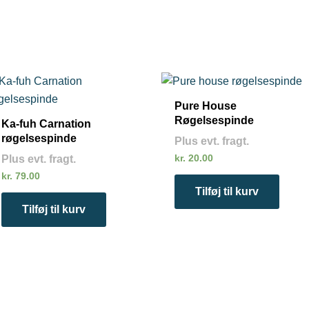
Pure House
Røgelsespinde
Ka-fuh Carnation
røgelsespinde
Plus evt. fragt.
kr.
20.00
Plus evt. fragt.
kr.
79.00
Tilføj til kurv
Tilføj til kurv