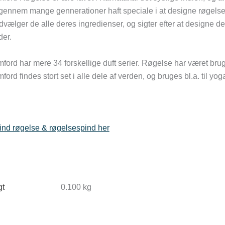
gennem mange gennerationer haft speciale i at designe røgelse a
vælger de alle deres ingredienser, og sigter efter at designe de
der.
ford har mere 34 forskellige duft serier. Røgelse har været brugt f
ford findes stort set i alle dele af verden, og bruges bl.a. til yog
find røgelse & røgelsespind her
t
0.100 kg