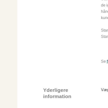
de i
hånd
kun
Stam
Stam
Se
Yderligere
Væg
information