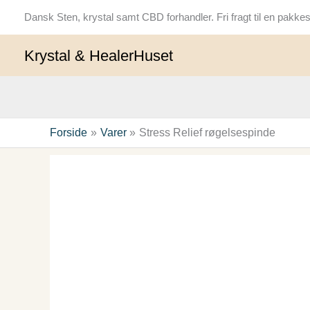
Gå
Dansk Sten, krystal samt CBD forhandler. Fri fragt til en pak
til
indholdet
Krystal & HealerHuset
Forside
Varer
Stress Relief røgelsespinde