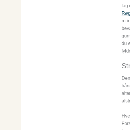
tag 
Røg
ro i
bev
guns
du ø
fyld
St
Denn
hånd
alte
afst
Hve
Fors