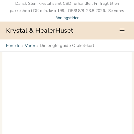
Gå
Dansk Sten, krystal samt CBD forhandler. Fri fragt til en
til
pakkeshop i DK min. køb 199,- OBS! 8/8–23.8 2026. Se vores
indholdet
åbningstider
Krystal & HealerHuset
Forside
Varer
Din engle guide Orakel-kort
Din
engle
guide
Orakel-
kort
antal