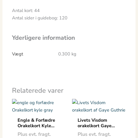
Antal kort: 44
Antal sider i guidebog: 120
Yderligere information
Vægt
0.300 kg
Relaterede varer
Prisinterval:
Dette
kr. 89.00
vare
til
kr. 259.00
har
Engle & Forfædre
Livets Visdom
flere
Orakelkort Kyle
orakelkort Gaye
Gray
Guthrie
varianter.
Plus evt. fragt.
Plus evt. fragt.