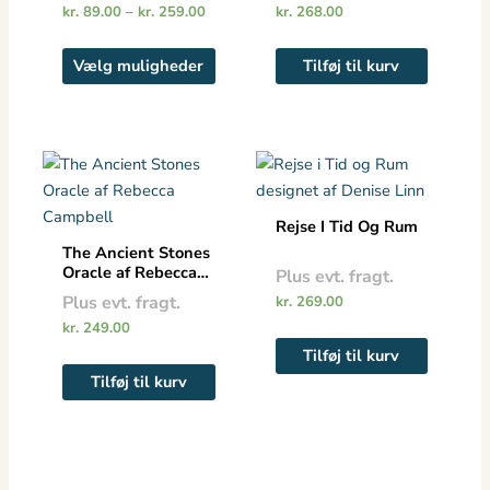
Mulighederne
kr.
89.00
–
kr.
259.00
kr.
268.00
kan
vælges
Vælg muligheder
Tilføj til kurv
på
varesiden
Rejse I Tid Og Rum
The Ancient Stones
Oracle af Rebecca
Plus evt. fragt.
Campbell
Plus evt. fragt.
kr.
269.00
kr.
249.00
Tilføj til kurv
Tilføj til kurv