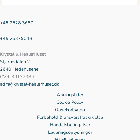
+45 2528 3687
+45 26379048
Krystal & HealerHuset
Stjernedalen
2
2640 Hedehusene
CVR: 39132389
adm@krystal-healerhuset.dk
Åbningstider
Cookie Policy
Gavekortsaldo
Forbehold & ansvarsfraskrivelse
Handelsbetingelser
Leveringsoplysninger
HTML sitemap